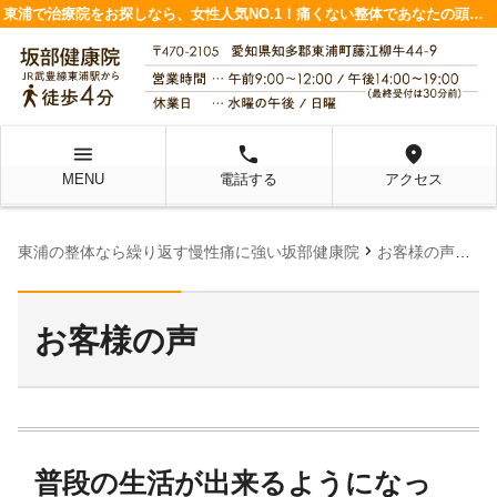
東浦で治療院をお探しなら、女性人気NO.1！痛くない整体であなたの頭痛や腰痛を改善します
menu
local_phone
location_on
MENU
電話する
アクセス
chevron_right
chevron_right
東浦の整体なら繰り返す慢性痛に強い坂部健康院
お客様の声
普
お客様の声
普段の生活が出来るようになっ