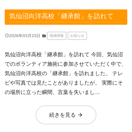
気仙沼向洋高校「継承館」を訪れて
query_builder
2026年03月23日
folder
地域情報
お知らせ
気仙沼向洋高校「継承館」を訪れて 今回、気仙沼
でのボランティア施術に参加させていただく中で、
気仙沼向洋高校の「継承館」を訪れました。 テレ
ビや写真では見たことがありましたが、 実際にそ
の場所に立った瞬間、言葉を失いまし…
arrow_forward
続きを見る