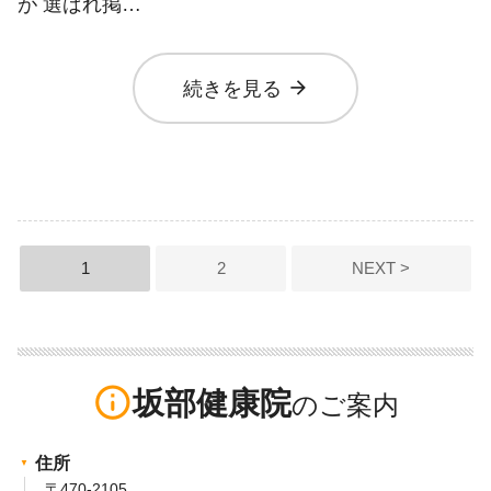
が 選ばれ掲…
arrow_forward
続きを見る
投
1
2
NEXT >
稿
の
ペ
info_outline
坂部健康院
ー
ジ
住所
送
〒470-2105