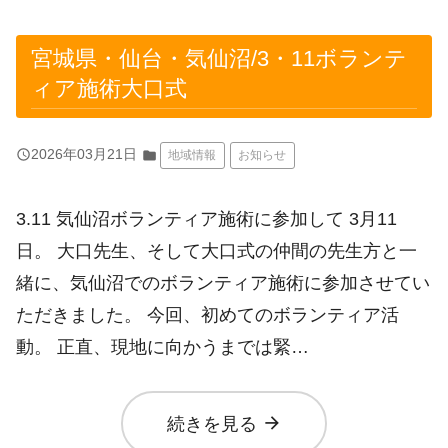
宮城県・仙台・気仙沼/3・11ボランテ
ィア施術大口式
query_builder
2026年03月21日
folder
地域情報
お知らせ
3.11 気仙沼ボランティア施術に参加して 3月11
日。 大口先生、そして大口式の仲間の先生方と一
緒に、気仙沼でのボランティア施術に参加させてい
ただきました。 今回、初めてのボランティア活
動。 正直、現地に向かうまでは緊…
arrow_forward
続きを見る