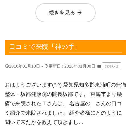
arrow_forward
続きを見る
口コミで来院「神の手」
query_builder
update
2018年01月10日
-
更新日 : 2026年01月08日
folder
お知らせ
おはようございます(^.^) 愛知県知多郡東浦町の無痛
整体・坂部健康院の院長坂部です。 東海市より腰
痛で来院されたＴさんは、 名古屋のＩさんの口コ
ミ紹介で来院されました。 紹介者様にどのように
聞いて来たかを教えて頂きまし…