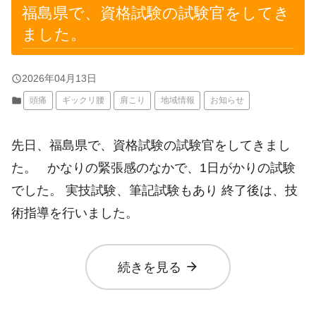
福島県で、資格試験の試験官をしてき
ました。
query_builder
2026年04月13日
folder
頭痛
ギックリ腰
肩こり
地域情報
お知らせ
先日、福島県で、資格試験の試験官をしてきまし
た。 かなりの緊張感のなかで、1日がかりの試験
でした。 実技試験、筆記試験もあり 終了後は、技
術指導を行いました。
arrow_forward
続きを見る