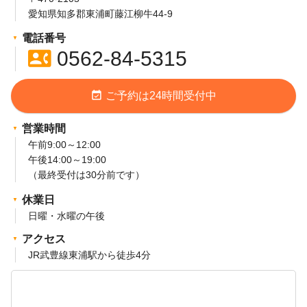
愛知県知多郡東浦町藤江柳牛44-9
り
電話番号
contact_phone
0562-84-5315
event_available
ご予約は24時間受付中
営業時間
午前9:00～12:00
午後14:00～19:00
（最終受付は30分前です）
休業日
日曜・水曜の午後
アクセス
JR武豊線東浦駅から徒歩4分