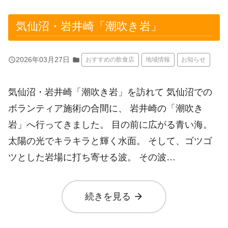
気仙沼・岩井崎「潮吹き岩」
query_builder
2026年03月27日
folder
おすすめの飲食店
地域情報
お知らせ
気仙沼・岩井崎「潮吹き岩」を訪れて 気仙沼での
ボランティア施術の合間に、 岩井崎の「潮吹き
岩」へ行ってきました。 目の前に広がる青い海。
太陽の光でキラキラと輝く水面。 そして、ゴツゴ
ツとした岩場に打ち寄せる波。 その波…
arrow_forward
続きを見る