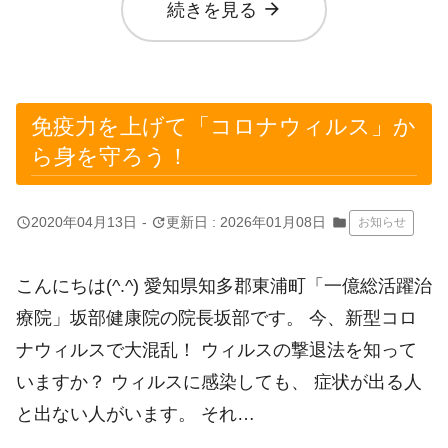
arrow_forward
続きを見る
免疫力を上げて「コロナウィルス」か
ら身を守ろう！
query_builder
update
2020年04月13日
-
更新日 : 2026年01月08日
folder
お知らせ
こんにちは(^.^) 愛知県知多郡東浦町「一億総活躍治
療院」坂部健康院の院長坂部です。 今、新型コロ
ナウィルスで大混乱！ ウィルスの撃退法を知って
いますか？ ウィルスに感染しても、 症状が出る人
と出ない人がいます。 それ…