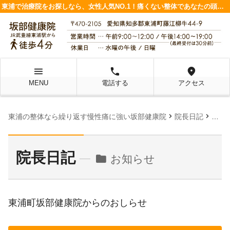
東浦で治療院をお探しなら、女性人気NO.1！痛くない整体であなたの頭痛や腰痛を改善します
menu
local_phone
location_on
MENU
電話する
アクセス
chevron_right
chevron_right
東浦の整体なら繰り返す慢性痛に強い坂部健康院
院長日記
お知
院長日記
folder
お知らせ
東浦町坂部健康院からのおしらせ